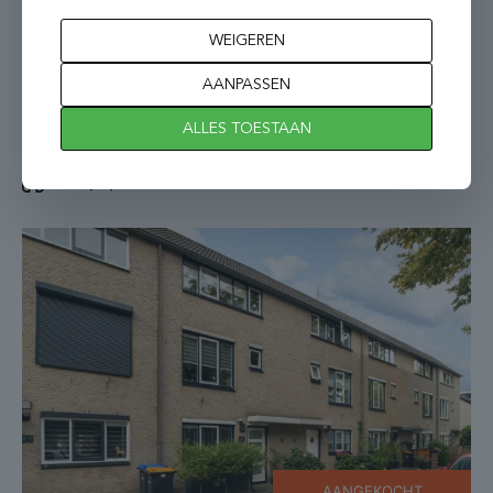
WEIGEREN
AANGEKOCHT
AANPASSEN
Benschop
ALLES TOESTAAN
Zwaluwpad 3
2
5 kamers
105 m
AANGEKOCHT