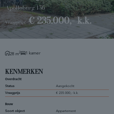
Apolloburg 156
€ 235.000,- k.k.
Vraagprijs:
2
1 kamer
28 m
KENMERKEN
Overdracht
Status
Aangekocht
Vraagprijs
€ 235.000,- k.k.
Bouw
Soort object
Appartement