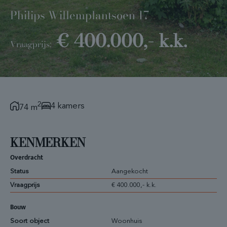
Philips Willemplantsoen 17
€ 400.000,- k.k.
Vraagprijs:
2
4 kamers
74 m
KENMERKEN
Overdracht
Status
Aangekocht
Vraagprijs
€ 400.000,- k.k.
Bouw
Soort object
Woonhuis