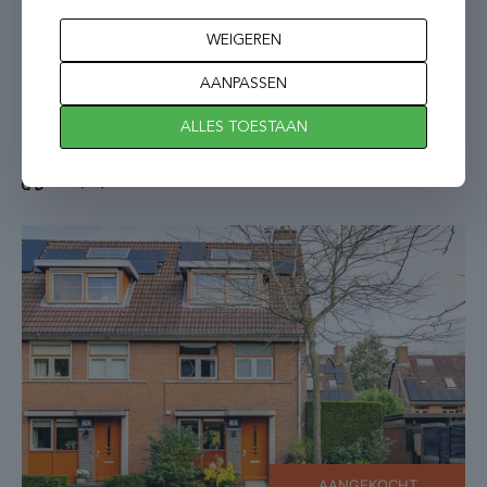
WEIGEREN
AANGEKOCHT
AANPASSEN
Utrecht
ALLES TOESTAAN
Molukkenstraat 32
2
3 kamers
80 m
AANGEKOCHT