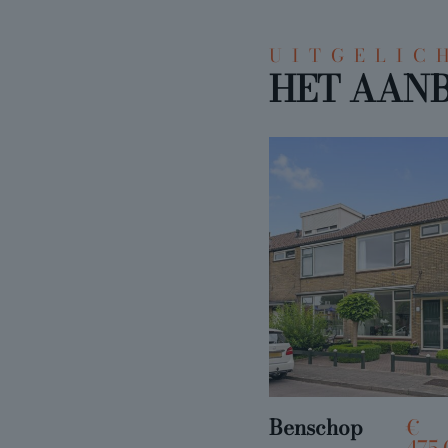
UITGELIC
HET AANB
Benschop
€