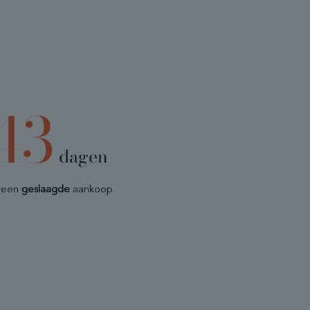
43
dagen
t een
geslaagde
aankoop.