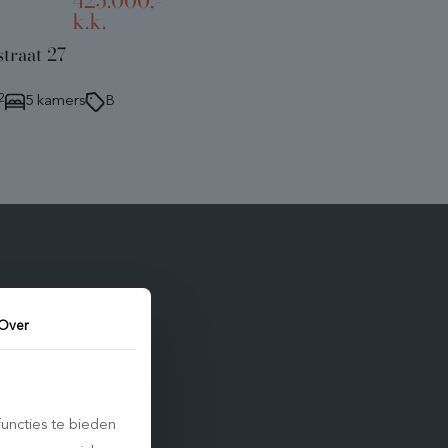
425.000,-
k.k.
traat 27
2
5 kamers
B
Over
EX
uncties te bieden