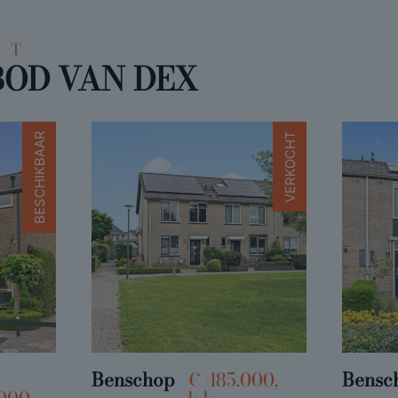
HT
OD VAN DEX
BESCHIKBAAR
VERKOCHT
Benschop
€ 485.000,-
Bensc