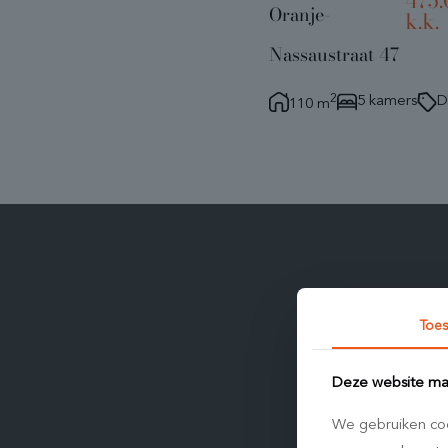
475.
Oranje-
k.k.
Nassaustraat 47
2
5 kamers
110 m
Toe
W
Deze website maa
We gebruiken coo