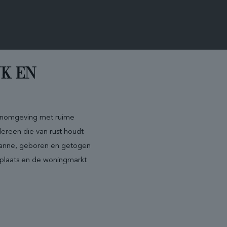
JK EN
oonomgeving met ruime
edereen die van rust houdt
uzanne, geboren en getogen
 plaats en de woningmarkt